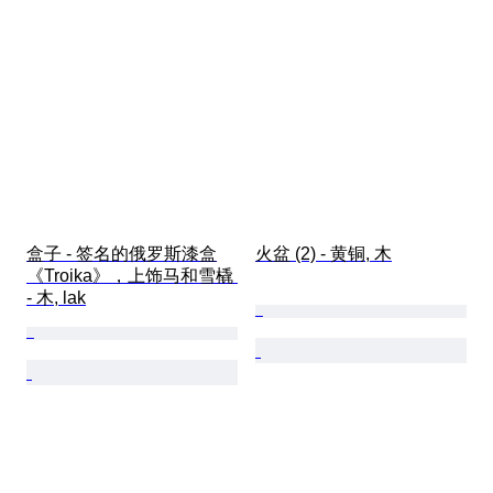
盒子 - 签名的俄罗斯漆盒
火盆 (2) - 黄铜, 木
《Troika》，上饰马和雪橇 
- 木, lak