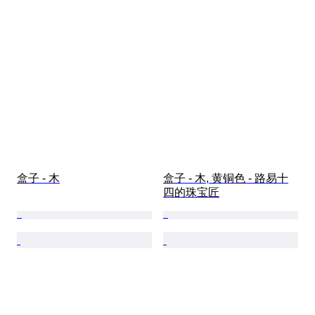
盒子 - 木
盒子 - 木, 黄铜色 - 路易十
四的珠宝匠