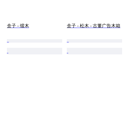
盒子 - 缎木
盒子 - 松木 - 古董广告木箱