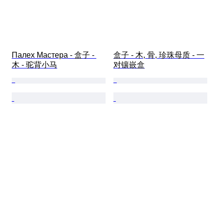
Палех Мастера - 盒子 - 
盒子 - 木, 骨, 珍珠母质 - 一
木 - 驼背小马
对镶嵌盒