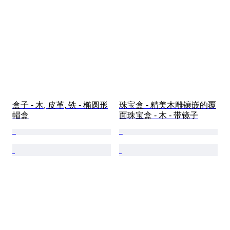
盒子 - 木, 皮革, 铁 - 椭圆形
珠宝盒 - 精美木雕镶嵌的覆
帽盒
面珠宝盒 - 木 - 带镜子