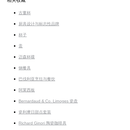
相关收藏
古董杯
厨具设计与标志性品牌
杯子
盖
迈森杯碟
钢餐具
巴伐利亚烹饪与餐饮
阿莱西板
Bernardaud & Co. Limoges 瓷盘
瓷利摩日甜点套装
Richard Ginori 陶瓷咖啡具