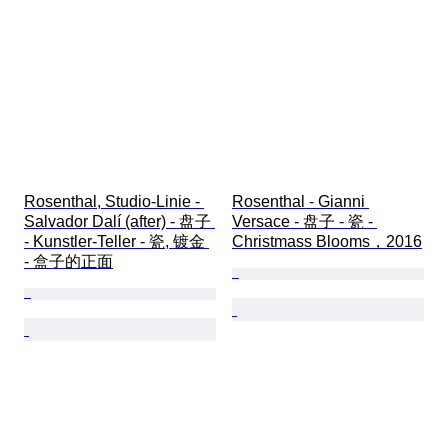
Rosenthal, Studio-Linie - 
Rosenthal - Gianni 
Salvador Dalí (after) - 盘子 
Versace - 盘子 - 瓷 - 
- Kunstler-Teller - 瓷, 镀金 
Christmass Blooms，2016
- 盒子的正面