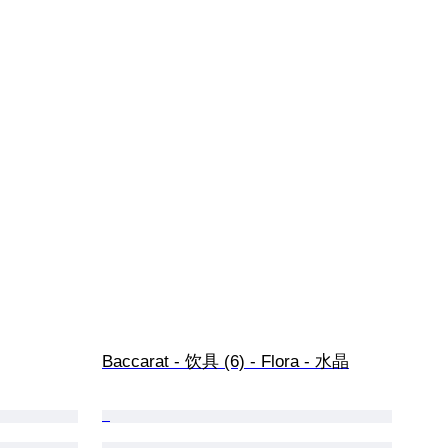
Baccarat - 饮具 (6) - Flora - 水晶