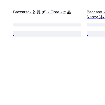
Baccarat - 饮具 (6) - Flore - 水晶
Baccarat 
Nancy 冰