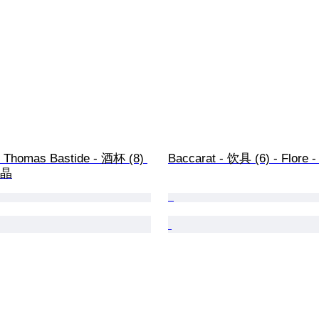
- Thomas Bastide - 酒杯 (8) 
Baccarat - 饮具 (6) - Flore
水晶