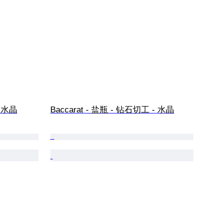
 - 水晶
Baccarat - 盐瓶 - 钻石切工 - 水晶