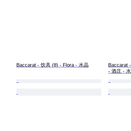
Baccarat - 饮具 (8) - Flora - 水晶
Baccarat 
- 酒庄 - 