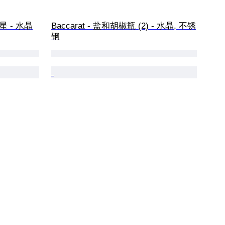
王星 - 水晶
Baccarat - 盐和胡椒瓶 (2) - 水晶, 不锈
钢