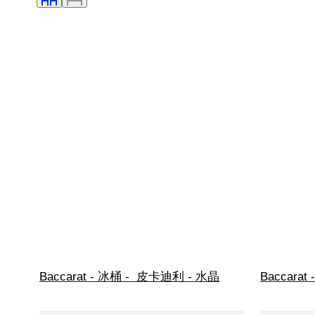
Baccarat - 冰桶 -  皮卡迪利 - 水晶
Baccara