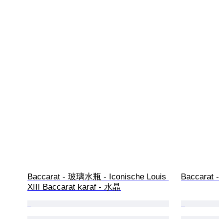
Baccarat - 玻璃水瓶 - Iconische Louis 
Baccara
XIII Baccarat karaf - 水晶