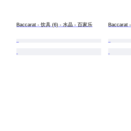
Baccarat - 饮具 (6) - 水晶 - 百家乐
Baccarat