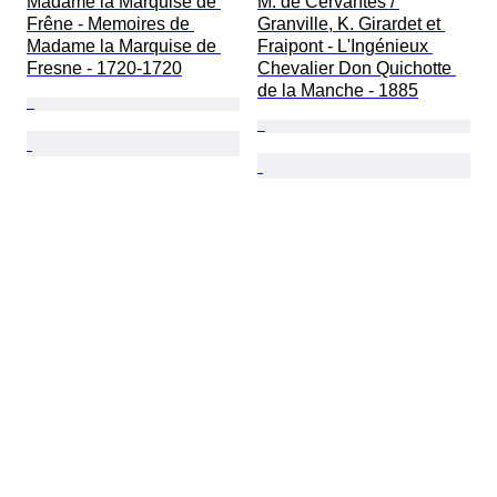
Madame la Marquise de 
M. de Cervantès / 
Frêne - Memoires de 
Granville, K. Girardet et 
Madame la Marquise de 
Fraipont - L'Ingénieux 
Fresne - 1720-1720
Chevalier Don Quichotte 
de la Manche - 1885