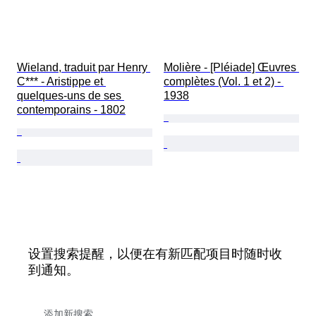
Wieland, traduit par Henry 
Molière - [Pléiade] Œuvres 
C*** - Aristippe et 
complètes (Vol. 1 et 2) - 
quelques-uns de ses 
1938
contemporains - 1802
设置搜索提醒，以便在有新匹配项目时随时收
到通知。