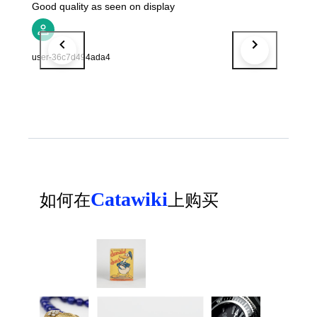
Good quality as seen on display
user-36c7d494ada4
Catawiki
如何在
上购买