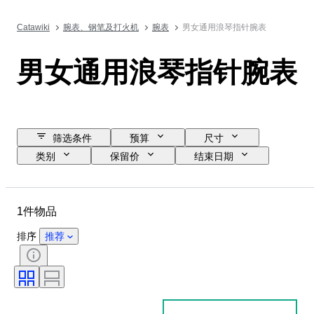
Catawiki
腕表、钢笔及打火机
腕表
男女通用浪琴指针腕表
男女通用浪琴指针腕表
筛选条件
预算
尺寸
类别
保留价
结束日期
位置
品牌
物品
材质
性别
状态
1件物品
时期
表芯
表壳直径
表带材质
排序
推荐