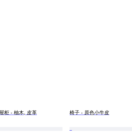
 抽屉柜 - 柚木, 皮革
椅子 - 原色小牛皮