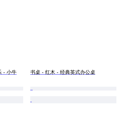
响乐 - 小牛
书桌 - 红木 - 经典英式办公桌