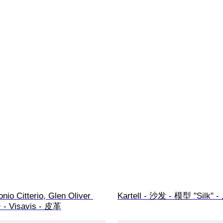
onio Citterio, Glen Oliver 
Kartell - 沙发 - 模型 "Silk" 
 - Visavis - 皮革