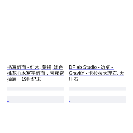
书写斜面 - 红木, 黄铜, 淡色
DFlab Studio - 边桌 - 
桃花心木写字斜面，带秘密
GravitY - 卡拉拉大理石, 大
抽屉，19世纪末
理石