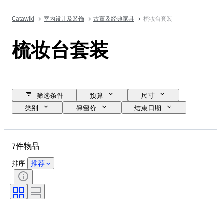
Catawiki
室内设计及装饰
古董及经典家具
梳妆台套装
梳妆台套装
筛选条件
预算
尺寸
类别
保留价
结束日期
位置
物品
原产国
材质
状态
时期
7件物品
款式
颜色
时代
排序
推荐