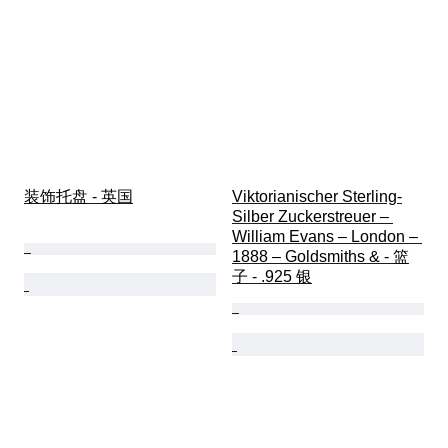
装饰托盘 - 英国
Viktorianischer Sterling-
Silber Zuckerstreuer – 
William Evans – London – 
1888 – Goldsmiths & - 篮
子 - .925 银