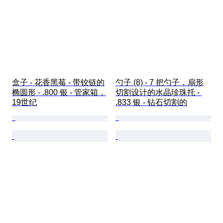
盒子 - 花香黑莓 - 带铰链的
勺子 (8) - 7 把勺子，扇形
椭圆形 - .800 银 - 管家箱，
切割设计的水晶珍珠托 - 
19世纪
.833 银 - 钻石切割的