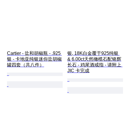
Cartier - 盐和胡椒瓶 - .925 
银, 18K白金覆于925纯银 
银 - 卡地亚纯银迷你盐胡椒
& 6.00ct天然橄榄石配铬辉
罐四套（共八件）
长石 - 鸡尾酒戒指 - 请附上 
JIC 卡完成