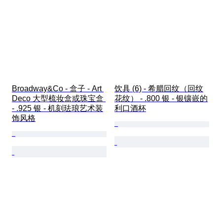
Broadway&Co - 盒子 - Art 
饮具 (6) - 希腊回纹（回纹
Deco 大型梳妆盒或珠宝盒 
花纹） - .800 银 - 银镶嵌的
- .925 银 - 机刻珐琅艺术装
利口酒杯
饰风格