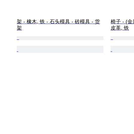
架 - 橡木, 铁 - 石头模具 - 砖模具 - 货
椅子 - (金
架
皮革, 铁