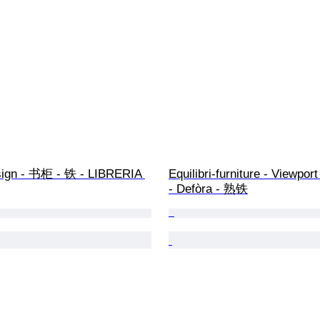
ign - 书柜 - 铁 - LIBRERIA 
Equilibri-furniture - Viewpor
- Defòra - 熟铁