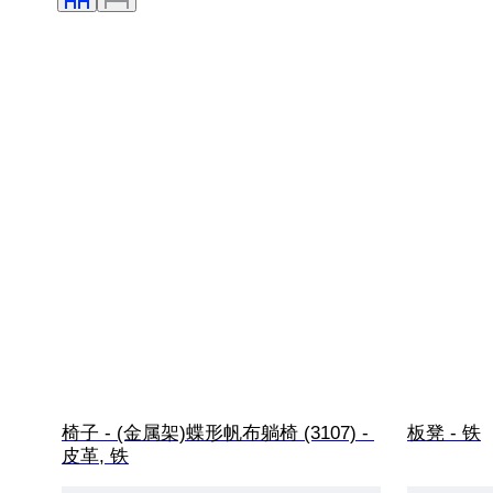
椅子 - (金属架)蝶形帆布躺椅 (3107) - 
板凳 - 铁
皮革, 铁