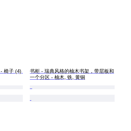
t - 椅子 (4) 
书柜 - 瑞典风格的柚木书架，带层板和
一个分区 - 柚木, 铁, 黄铜