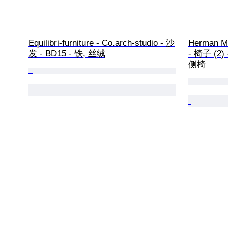
Equilibri-furniture - Co.arch-studio - 沙
Herman Mil
发 - BD15 - 铁, 丝绒
- 椅子 (2
侧椅