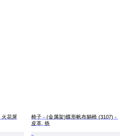
屏 火花屏
椅子 - (金属架)蝶形帆布躺椅 (3107) - 
皮革, 铁