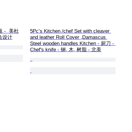
花瓶 -  美杜
5Pc’s Kitchen /chef Set with cleaver 
面鱼设计
and leather Roll Cover ,Damascus 
Steel wooden handles Kitchen - 厨刀 - 
Chef's knife - 钢, 木, 树脂 - 北美