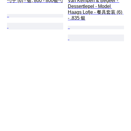
勺子 (6) - 银, 800 - 800银勺
Van Kempen & Begeer - 
Dessertlepel - Model 
Haags Lofje - 餐具套装 (6) 
- .835 银