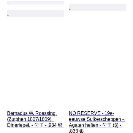
Bernadus W. Roessing 
NO RESERVE - 19e-
(Zutphen 1807/1809). 
eeuwse Suikerscheppen - 
Dinerlepel. - 勺子 - .934 银
Agaten heften - 勺子 (3) - 
.833 银