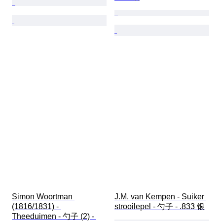
Simon Woortman 
J.M. van Kempen - Suiker 
(1816/1831) - 
strooilepel - 勺子 - .833 银
Theeduimen - 勺子 (2) - 