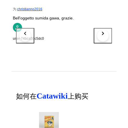
为
christianno2016
Bell'oggetto sumida gawa, grazie.
user-74bca59c5dc0
Catawiki
如何在
上购买