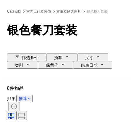
Catawiki
室内设计及装饰
古董及经典家具
银色餐刀套装
银色餐刀套装
筛选条件
预算
尺寸
类别
保留价
结束日期
位置
品牌
物品
原产国
材质
状态
8件物品
时期
款式
颜色
时代
排序
推荐