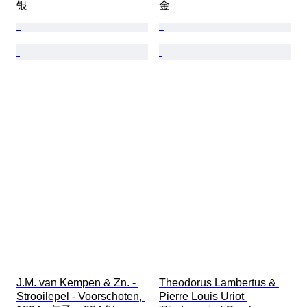
银
金
J.M. van Kempen & Zn. - 
Theodorus Lambertus & 
Strooilepel - Voorschoten, 
Pierre Louis Uriot 