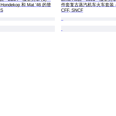
Hondekop 和 Mat '46 的替
件套复古蒸汽机车火车套装 - F
NS
CFF, SNCF