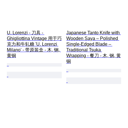
U. Lorenzi - 刀具 - 
Japanese Tanto Knife with 
Ghigliottina Vintage 用于巧
Wooden Saya – Polished 
克力和牛轧糖 'U. Lorenzi 
Single-Edged Blade – 
Milano' - 带原装盒 - 木, 钢, 
Traditional Tsuka 
黄铜
Wrapping - 餐刀 - 木, 钢, 黄
铜