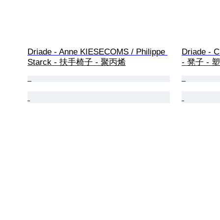
Driade - Anne KIESECOMS / Philippe 
Driade - C
Starck - 扶手椅子 - 聚丙烯
- 凳子 - 