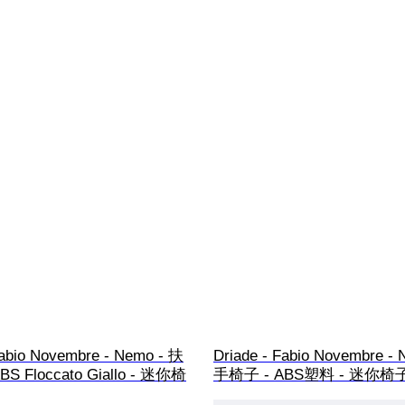
Fabio Novembre - Nemo - 扶
Driade - Fabio Novembre -
S Floccato Giallo - 迷你椅
手椅子 - ABS塑料 - 迷你椅