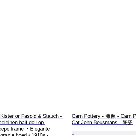
Kister or Fasold & Stauch - 
Carn Pottery - 雕像 - Carn P
leinen half doll op 
Cat John Beusmans - 陶瓷
epelframe  • Elegante 
oranje hoed • 1910s - 