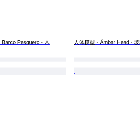
arco Pesquero - 木
人体模型 - Ámbar Head - 