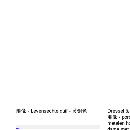
雕像 - Levensechte duif - 黄铜色
Dressel & 
雕像 - porse
metalen ho
dame met 