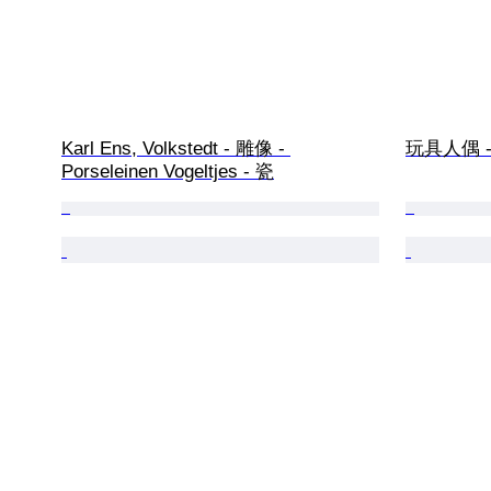
Karl Ens, Volkstedt - 雕像 - 
玩具人偶 - B
Porseleinen Vogeltjes - 瓷