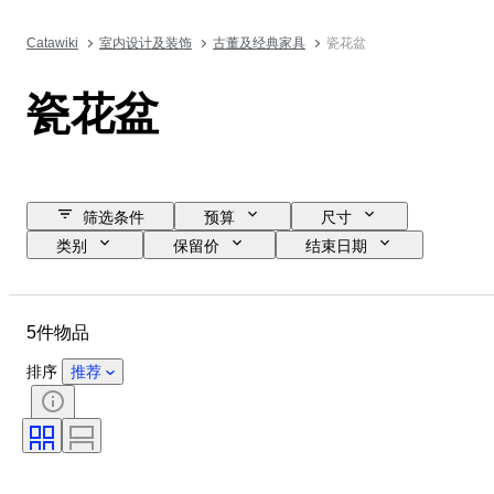
Catawiki
室内设计及装饰
古董及经典家具
瓷花盆
瓷花盆
筛选条件
预算
尺寸
类别
保留价
结束日期
位置
品牌
物品
原产国
材质
状态
5件物品
时期
款式
时代
排序
推荐