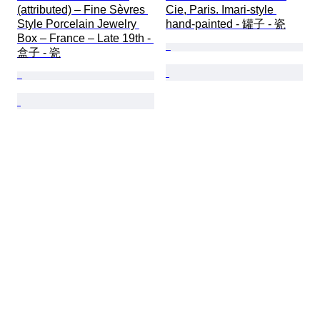
(attributed) – Fine Sèvres 
Cie, Paris. Imari-style 
Style Porcelain Jewelry 
hand-painted - 罐子 - 瓷
Box – France – Late 19th - 
盒子 - 瓷