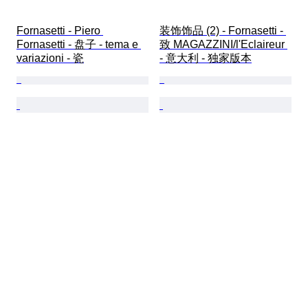
Fornasetti - Piero 
装饰饰品 (2) - Fornasetti - 
Fornasetti - 盘子 - tema e 
致 MAGAZZINI/l'Eclaireur 
variazioni - 瓷
- 意大利 - 独家版本