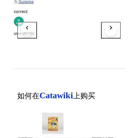
为
Suzanna
correct
user-df07fcc
Catawiki
如何在
上购买