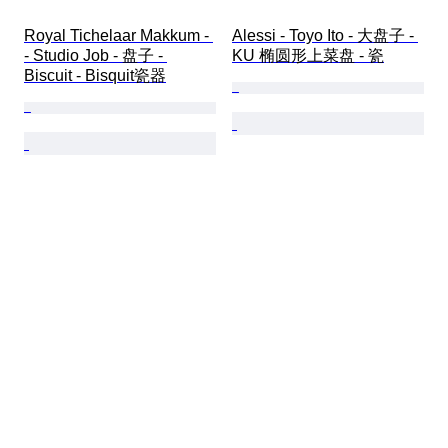
Royal Tichelaar Makkum - 
Alessi - Toyo Ito - 大盘子 - 
- Studio Job - 盘子 - 
KU 椭圆形上菜盘 - 瓷
Biscuit - Bisquit瓷器