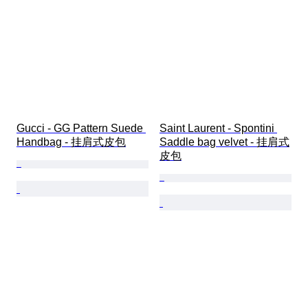
Gucci - GG Pattern Suede 
Saint Laurent - Spontini 
Handbag - 挂肩式皮包
Saddle bag velvet - 挂肩式
皮包