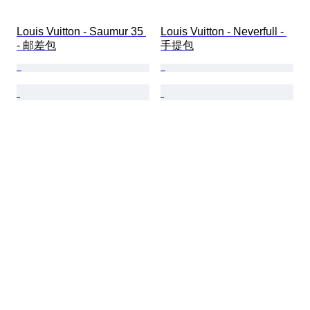
Louis Vuitton - Saumur 35 
Louis Vuitton - Neverfull - 
- 邮差包
手提包