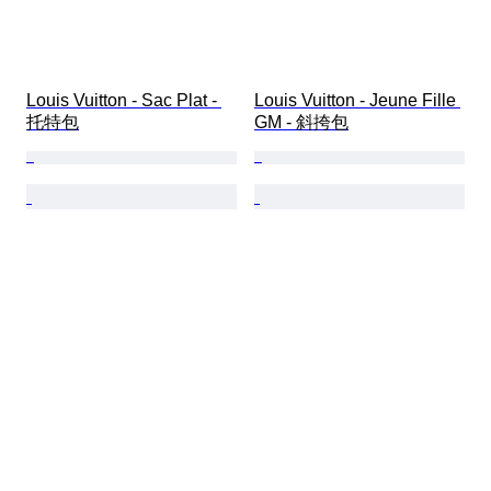
Louis Vuitton - Sac Plat - 
Louis Vuitton - Jeune Fille 
托特包
GM - 斜挎包