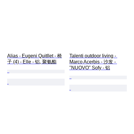
Alias - Eugeni Quitllet - 椅
Talenti outdoor living - 
子 (4) - Elle - 铝, 聚氨酯
Marco Acerbis - 沙发 - 
"NUOVO" Sofy - 铝