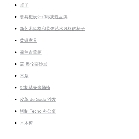
桌子
餐具柜设计和标志性品牌
新艺术风格和装饰艺术风格的椅子
黄铜家具
荷兰古董柜
盖·奥伦蒂沙发
木条
铝制赫曼米勒椅
皮革 de Sede 沙发
钢制 Tecno 办公桌
木木椅