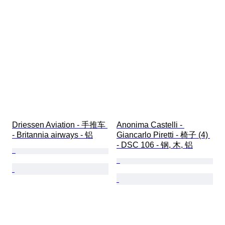
Driessen Aviation - 手推车 
Anonima Castelli - 
- Britannia airways - 铝
Giancarlo Piretti - 椅子 (4) 
- DSC 106 - 钢, 木, 铝