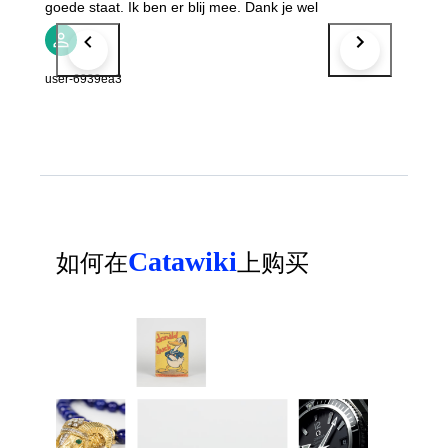
goede staat. Ik ben er blij mee. Dank je wel
user-6939ea3
Catawiki
如何在
上购买