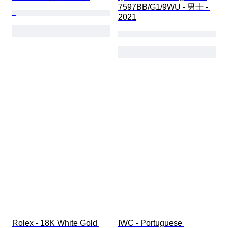
7597BB/G1/9WU - 男士 - 
2021
Rolex - 18K White Gold 
IWC - Portuguese 