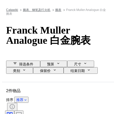
Catawiki
腕表、钢笔及打火机
腕表
Franck Muller Analogue 白金
腕表
Franck Muller
Analogue 白金腕表
筛选条件
预算
尺寸
类别
保留价
结束日期
位置
品牌
物品
材质
性别
状态
2件物品
时期
颜色
表芯
表带长度
表带材质
排序
推荐
表壳直径