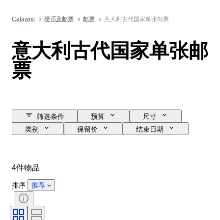
Catawiki
硬币及邮票
邮票
意大利古代国家单张邮票
意大利古代国家单张邮
票
筛选条件
预算
尺寸
类别
保留价
结束日期
位置
物品
原产国
状态
时代
4件物品
排序
推荐