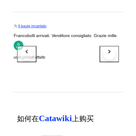
为
Il baule incantato
Francobolli arrivati. Venditore consigliato. Grazie mille.
user-16b8dbbffa8b
Catawiki
如何在
上购买