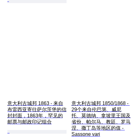
意大利古城邦 1863 - 来自
意大利古城邦 1850/1868 - 
布雷西亚寄往萨尔茨堡的信
29个来自伦巴第、威尼
封封面，1863年，罕见的
托、莫德纳、拿坡里王国及
邮票与邮政印记组合
省份、帕尔马、教廷、罗马
涅、撒丁岛等地区的值 - 
Sassone vari