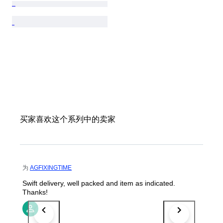
买家喜欢这个系列中的卖家
为
AGFIXINGTIME
Swift delivery, well packed and item as indicated.
Thanks!