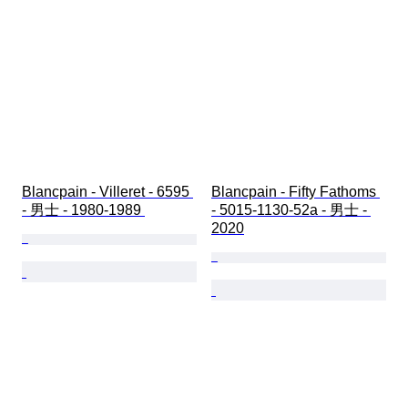
Blancpain - Villeret - 6595 
Blancpain - Fifty Fathoms 
- 男士 - 1980-1989 
- 5015-1130-52a - 男士 - 
2020