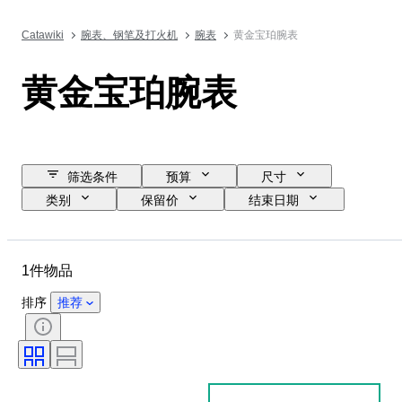
Catawiki
腕表、钢笔及打火机
腕表
黄金宝珀腕表
黄金宝珀腕表
筛选条件
预算
尺寸
类别
保留价
结束日期
位置
品牌
物品
材质
性别
状态
1件物品
时期
表芯
表壳直径
表带材质
排序
推荐