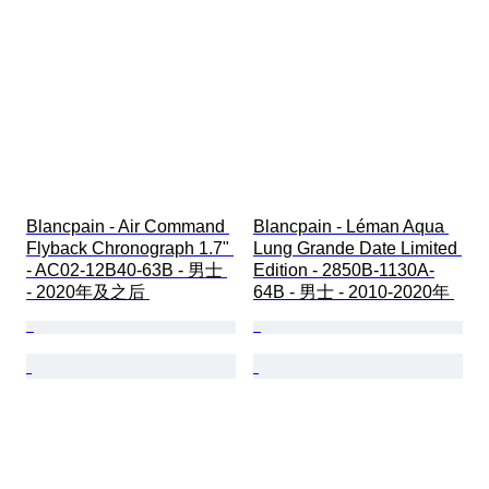
Blancpain - Air Command 
Blancpain - Léman Aqua 
Flyback Chronograph 1.7" 
Lung Grande Date Limited 
- AC02-12B40-63B - 男士 
Edition - 2850B-1130A-
- 2020年及之后 
64B - 男士 - 2010-2020年 