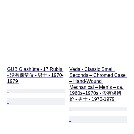
GUB Glashütte - 17 Rubis 
Veda - Classic Small 
- 没有保留价 - 男士 - 1970-
Seconds – Chromed Case 
1979 
– Hand-Wound 
Mechanical – Men’s – ca. 
1960s–1970s - 没有保留
价 - 男士 - 1970-1979 