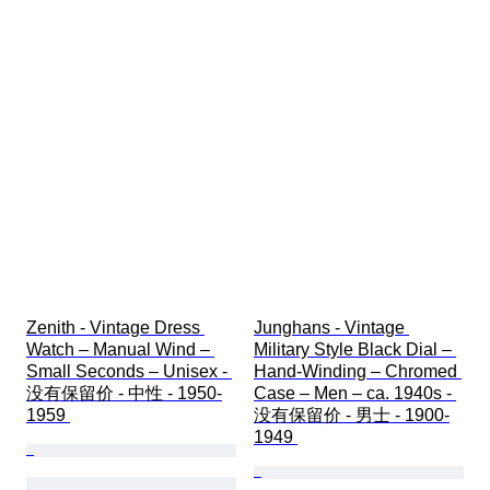
Zenith - Vintage Dress 
Junghans - Vintage 
Watch – Manual Wind – 
Military Style Black Dial – 
Small Seconds – Unisex - 
Hand-Winding – Chromed 
没有保留价 - 中性 - 1950-
Case – Men – ca. 1940s - 
1959 
没有保留价 - 男士 - 1900-
1949 