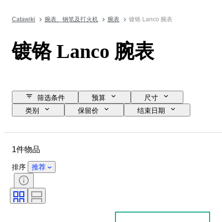
Catawiki
腕表、钢笔及打火机
腕表
镀铬 Lanco 腕表
镀铬 Lanco 腕表
筛选条件
预算
尺寸
类别
保留价
结束日期
位置
品牌
物品
材质
性别
状态
1件物品
时期
颜色
表芯
表带长度
表带材质
排序
推荐
表壳直径