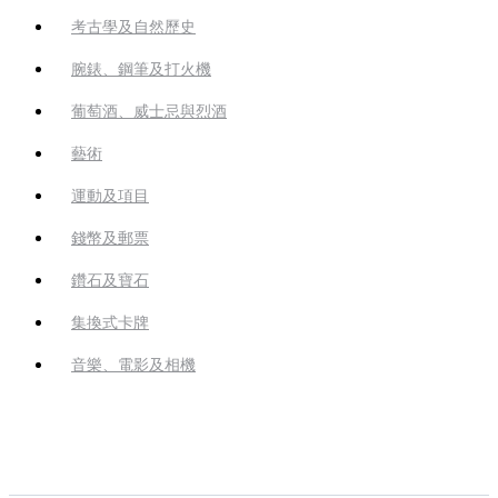
考古學及自然歷史
腕錶、鋼筆及打火機
葡萄酒、威士忌與烈酒
藝術
運動及項目
錢幣及郵票
鑽石及寶石
集換式卡牌
音樂、電影及相機