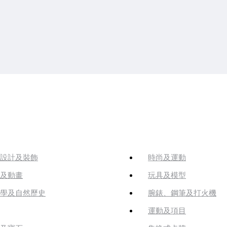
設計及裝飾
時尚及運動
及動畫
玩具及模型
學及自然歷史
腕錶、鋼筆及打火機
運動及項目