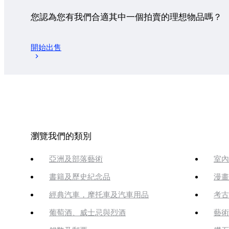
您認為您有我們合適其中一個拍賣的理想物品嗎？
開始出售
瀏覽我們的類別
亞洲及部落藝術
室內
書籍及歷史紀念品
漫畫
經典汽車，摩托車及汽車用品
考古
葡萄酒、威士忌與烈酒
藝術