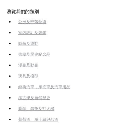
瀏覽我們的類別
亞洲及部落藝術
室內設計及裝飾
時尚及運動
書籍及歷史紀念品
漫畫及動畫
玩具及模型
經典汽車，摩托車及汽車用品
考古學及自然歷史
腕錶、鋼筆及打火機
葡萄酒、威士忌與烈酒