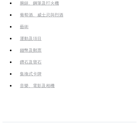
腕錶、鋼筆及打火機
葡萄酒、威士忌與烈酒
藝術
運動及項目
錢幣及郵票
鑽石及寶石
集換式卡牌
音樂、電影及相機