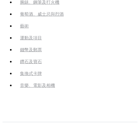
腕錶、鋼筆及打火機
葡萄酒、威士忌與烈酒
藝術
運動及項目
錢幣及郵票
鑽石及寶石
集換式卡牌
音樂、電影及相機