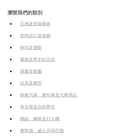
瀏覽我們的類別
亞洲及部落藝術
室內設計及裝飾
時尚及運動
書籍及歷史紀念品
漫畫及動畫
玩具及模型
經典汽車，摩托車及汽車用品
考古學及自然歷史
腕錶、鋼筆及打火機
葡萄酒、威士忌與烈酒