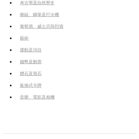
考古學及自然歷史
腕錶、鋼筆及打火機
葡萄酒、威士忌與烈酒
藝術
運動及項目
錢幣及郵票
鑽石及寶石
集換式卡牌
音樂、電影及相機