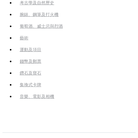
考古學及自然歷史
腕錶、鋼筆及打火機
葡萄酒、威士忌與烈酒
藝術
運動及項目
錢幣及郵票
鑽石及寶石
集換式卡牌
音樂、電影及相機