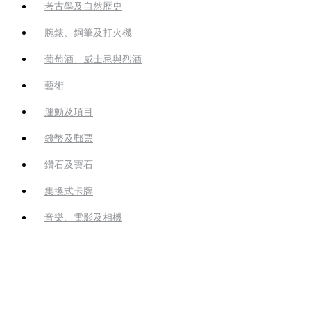
考古學及自然歷史
腕錶、鋼筆及打火機
葡萄酒、威士忌與烈酒
藝術
運動及項目
錢幣及郵票
鑽石及寶石
集換式卡牌
音樂、電影及相機