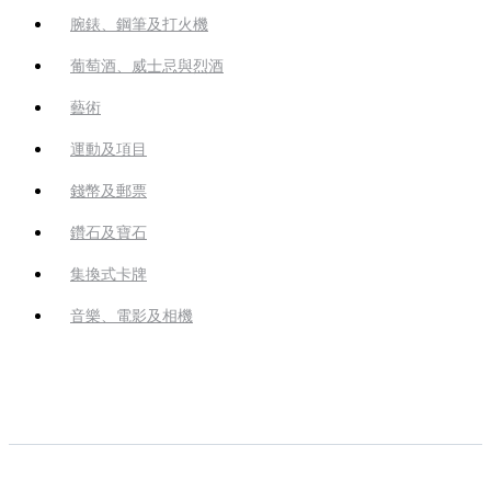
腕錶、鋼筆及打火機
葡萄酒、威士忌與烈酒
藝術
運動及項目
錢幣及郵票
鑽石及寶石
集換式卡牌
音樂、電影及相機