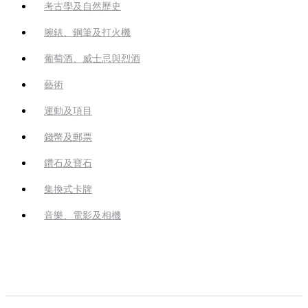
考古學及自然歷史
腕錶、鋼筆及打火機
葡萄酒、威士忌與烈酒
藝術
運動及項目
錢幣及郵票
鑽石及寶石
集換式卡牌
音樂、電影及相機