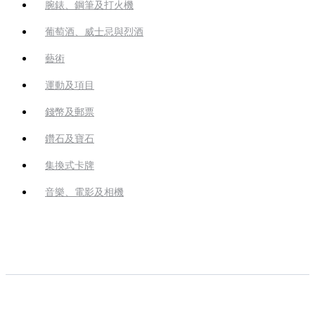
腕錶、鋼筆及打火機
葡萄酒、威士忌與烈酒
藝術
運動及項目
錢幣及郵票
鑽石及寶石
集換式卡牌
音樂、電影及相機