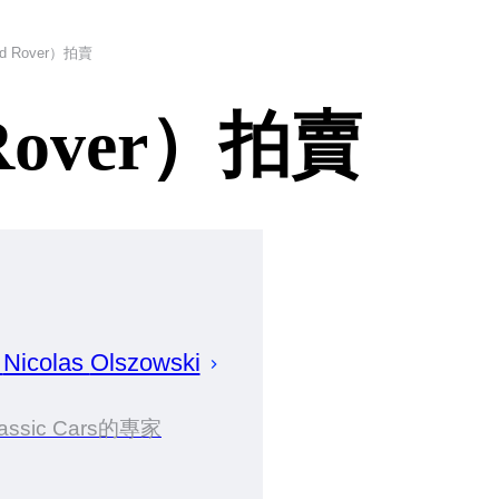
d Rover）拍賣
Rover）拍賣
建
Nicolas
Olszowski
lassic Cars的專家