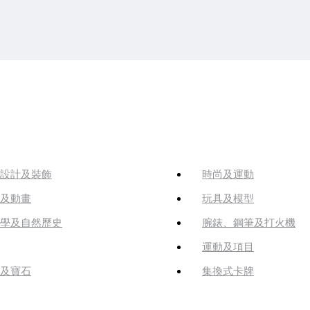
設計及裝飾
時尚及運動
及動畫
玩具及模型
學及自然歷史
腕錶、鋼筆及打火機
運動及項目
及寶石
集換式卡牌