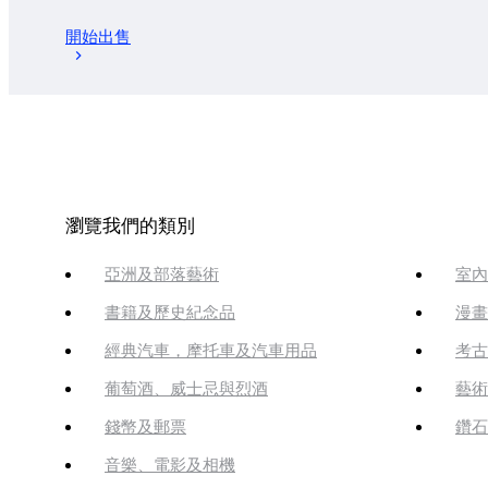
開始出售
瀏覽我們的類別
亞洲及部落藝術
室內
書籍及歷史紀念品
漫畫
經典汽車，摩托車及汽車用品
考古
葡萄酒、威士忌與烈酒
藝術
錢幣及郵票
鑽石
音樂、電影及相機