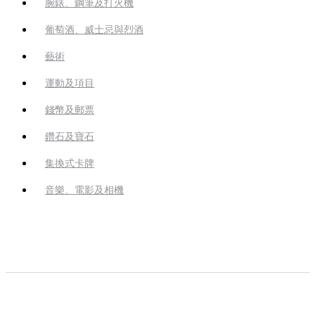
腕錶、鋼筆及打火機
葡萄酒、威士忌與烈酒
藝術
運動及項目
錢幣及郵票
鑽石及寶石
集換式卡牌
音樂、電影及相機