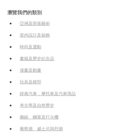
瀏覽我們的類別
亞洲及部落藝術
室內設計及裝飾
時尚及運動
書籍及歷史紀念品
漫畫及動畫
玩具及模型
經典汽車，摩托車及汽車用品
考古學及自然歷史
腕錶、鋼筆及打火機
葡萄酒、威士忌與烈酒