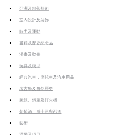
亞洲及部落藝術
室內設計及裝飾
時尚及運動
書籍及歷史紀念品
漫畫及動畫
玩具及模型
經典汽車，摩托車及汽車用品
考古學及自然歷史
腕錶、鋼筆及打火機
葡萄酒、威士忌與烈酒
藝術
運動及項目