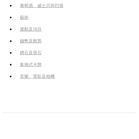
葡萄酒、威士忌與烈酒
藝術
運動及項目
錢幣及郵票
鑽石及寶石
集換式卡牌
音樂、電影及相機