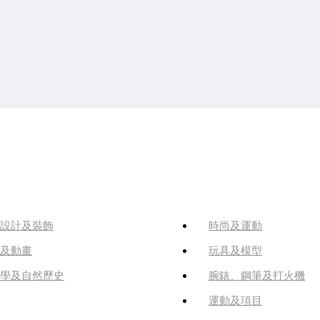
設計及裝飾
時尚及運動
及動畫
玩具及模型
學及自然歷史
腕錶、鋼筆及打火機
運動及項目