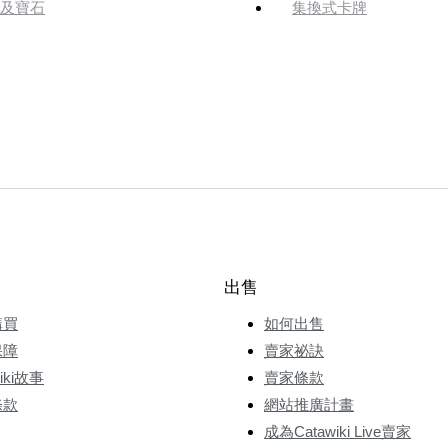
及寶石
集換式卡牌
出售
購買
如何出售
保障
賣家祕訣
wiki故事
賣家條款
條款
網站推廣計畫
成為Catawiki Live賣家