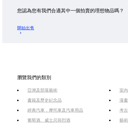
您認為您有我們合適其中一個拍賣的理想物品嗎？
開始出售
瀏覽我們的類別
亞洲及部落藝術
室內
書籍及歷史紀念品
漫畫
經典汽車，摩托車及汽車用品
考古
葡萄酒、威士忌與烈酒
藝術