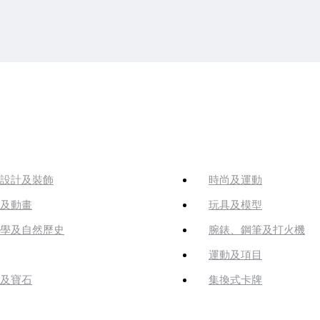
設計及裝飾
時尚及運動
及動畫
玩具及模型
學及自然歷史
腕錶、鋼筆及打火機
運動及項目
及寶石
集換式卡牌