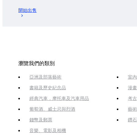
開始出售
瀏覽我們的類別
亞洲及部落藝術
室內
書籍及歷史紀念品
漫畫
經典汽車，摩托車及汽車用品
考古
葡萄酒、威士忌與烈酒
藝術
錢幣及郵票
鑽石
音樂、電影及相機