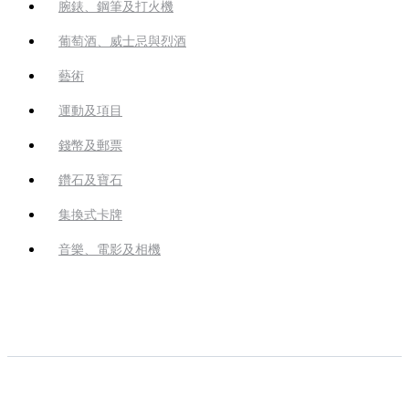
腕錶、鋼筆及打火機
葡萄酒、威士忌與烈酒
藝術
運動及項目
錢幣及郵票
鑽石及寶石
集換式卡牌
音樂、電影及相機