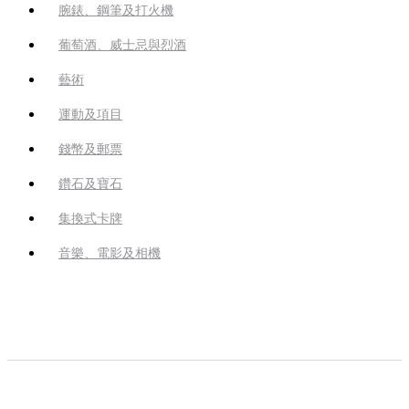
腕錶、鋼筆及打火機
葡萄酒、威士忌與烈酒
藝術
運動及項目
錢幣及郵票
鑽石及寶石
集換式卡牌
音樂、電影及相機