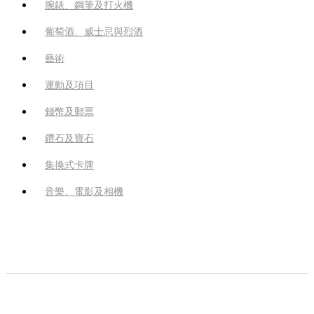
腕錶、鋼筆及打火機
葡萄酒、威士忌與烈酒
藝術
運動及項目
錢幣及郵票
鑽石及寶石
集換式卡牌
音樂、電影及相機