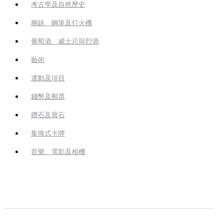
考古學及自然歷史
腕錶、鋼筆及打火機
葡萄酒、威士忌與烈酒
藝術
運動及項目
錢幣及郵票
鑽石及寶石
集換式卡牌
音樂、電影及相機