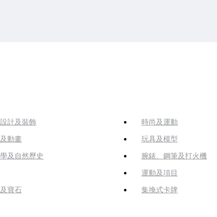
設計及裝飾
時尚及運動
及動畫
玩具及模型
學及自然歷史
腕錶、鋼筆及打火機
運動及項目
及寶石
集換式卡牌