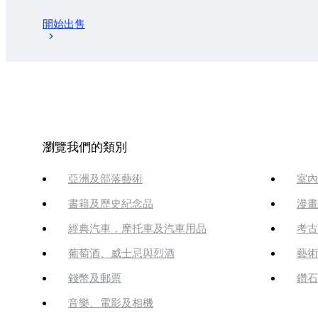
開始出售
瀏覽我們的類別
亞洲及部落藝術
室內
書籍及歷史紀念品
漫畫
經典汽車，摩托車及汽車用品
考古
葡萄酒、威士忌與烈酒
藝術
錢幣及郵票
鑽石
音樂、電影及相機