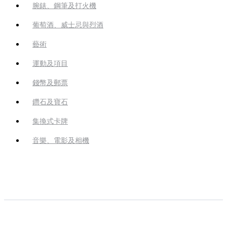
腕錶、鋼筆及打火機
葡萄酒、威士忌與烈酒
藝術
運動及項目
錢幣及郵票
鑽石及寶石
集換式卡牌
音樂、電影及相機