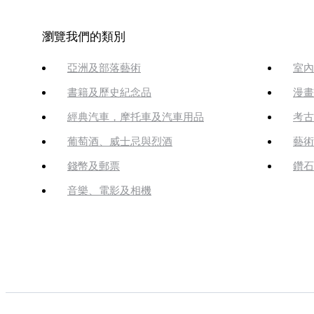
瀏覽我們的類別
亞洲及部落藝術
室內
書籍及歷史紀念品
漫畫
經典汽車，摩托車及汽車用品
考古
葡萄酒、威士忌與烈酒
藝術
錢幣及郵票
鑽石
音樂、電影及相機