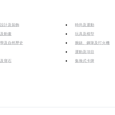
設計及裝飾
時尚及運動
及動畫
玩具及模型
學及自然歷史
腕錶、鋼筆及打火機
運動及項目
及寶石
集換式卡牌