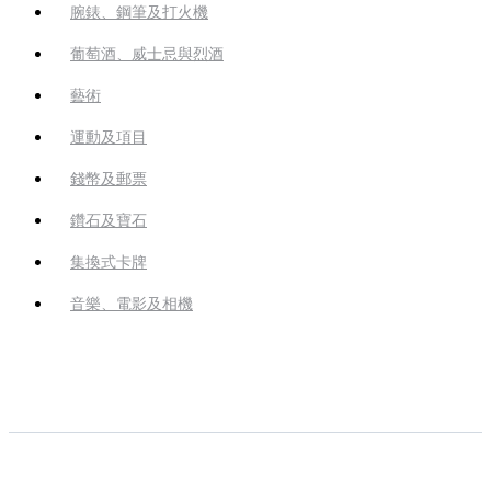
腕錶、鋼筆及打火機
葡萄酒、威士忌與烈酒
藝術
運動及項目
錢幣及郵票
鑽石及寶石
集換式卡牌
音樂、電影及相機