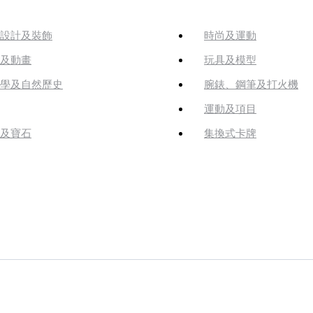
設計及裝飾
時尚及運動
及動畫
玩具及模型
學及自然歷史
腕錶、鋼筆及打火機
運動及項目
及寶石
集換式卡牌