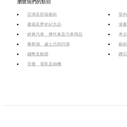
瀏覽我們的類別
亞洲及部落藝術
室內
書籍及歷史紀念品
漫畫
經典汽車，摩托車及汽車用品
考古
葡萄酒、威士忌與烈酒
藝術
錢幣及郵票
鑽石
音樂、電影及相機