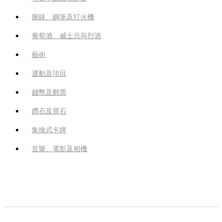
腕錶、鋼筆及打火機
葡萄酒、威士忌與烈酒
藝術
運動及項目
錢幣及郵票
鑽石及寶石
集換式卡牌
音樂、電影及相機